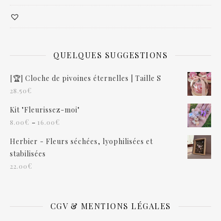
QUELQUES SUGGESTIONS
[🏆] Cloche de pivoines éternelles | Taille S
€
28.50
Kit "Fleurissez-moi"
–
€
€
8.00
16.00
Herbier - Fleurs séchées, lyophilisées et
stabilisées
€
22.00
CGV & MENTIONS LÉGALES