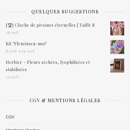
QUELQUES SUGGESTIONS
[🏆] Cloche de pivoines éternelles | Taille S
€
28.50
Kit "Fleurissez-moi"
–
€
€
8.00
16.00
Herbier - Fleurs séchées, lyophilisées et
stabilisées
€
22.00
CGV & MENTIONS LÉGALES
CGV