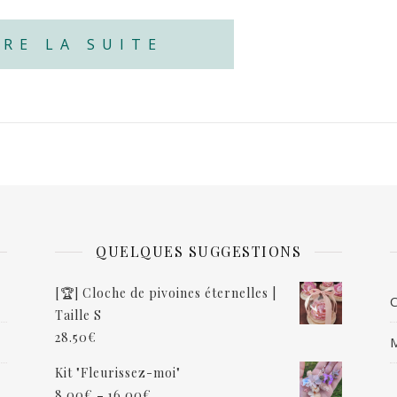
IRE LA SUITE
QUELQUES SUGGESTIONS
[🏆] Cloche de pivoines éternelles |
Taille S
28.50
€
M
Kit "Fleurissez-moi"
–
8.00
€
16.00
€